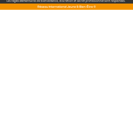
Les règles élémentaires de bienveillance, discrétion et secret professionnel sont respectées.
Réseau International Jeune & Bien-Être ©