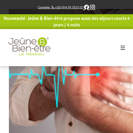
Aller
Conseils :
+33 (0)4 74 15 01 01
au
contenu
Nouveauté : Jeûne & Bien-être propose aussi des séjours courts 4
jours / 4 nuits