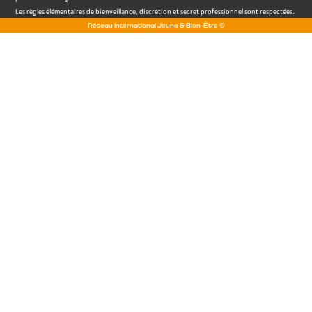
Les règles élémentaires de bienveillance, discrétion et secret professionnel sont respectées.
Réseau International Jeune & Bien-Être ©