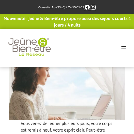
Aller
Conseils :
+33 (0)4 74 15 01 01
au
Je réussis ma reprise !
contenu
Nouveauté : Jeûne & Bien-être propose aussi des séjours courts 4
jours / 4 nuits
Voir les recettes reprise
Vous venez de jeûner plusieurs jours, votre corps
est remis à neuf, votre esprit clair. Peut-être