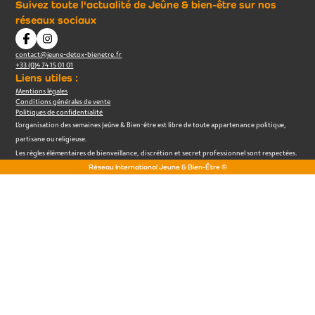
Suivez toute l'actualité de Jeûne & bien-être sur nos
réseaux sociaux
contact@jeune-detox-bienetre.fr
+33 (0)4 74 15 01 01
Liens utiles :
Mentions légales
Conditions générales de vente
Politiques de confidentialité
L’organisation des semaines Jeûne & Bien-être est libre de toute appartenance politique,
partisane ou religieuse.
Les règles élémentaires de bienveillance, discrétion et secret professionnel sont respectées.
Réseau International Jeune & Bien-Être ©