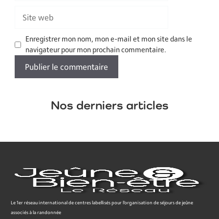
Site
web
Enregistrer mon nom, mon e-mail et mon site dans le
navigateur pour mon prochain commentaire.
Nos derniers articles
Le 1er réseau international de centres labellisés pour l’organisation de séjours de jeûne
associés à la randonnée