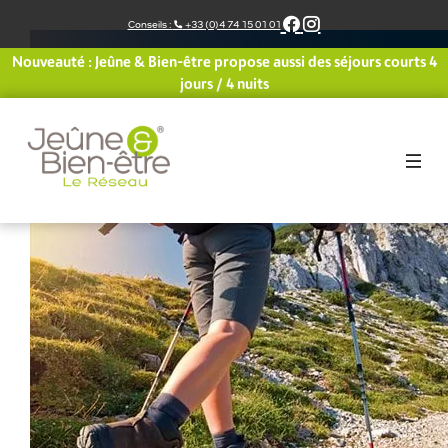
Aller
Conseils :
+33 (0)4 74 15 01 01
au
contenu
Nouveauté : Jeûne & Bien-être propose aussi des séjours courts 4
jours / 4 nuits