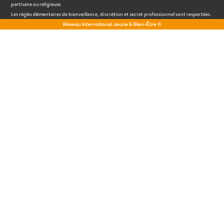
partisane ou religieuse.
Les règles élémentaires de bienveillance, discrétion et secret professionnel sont respectées.
Réseau International Jeune & Bien-Être ©