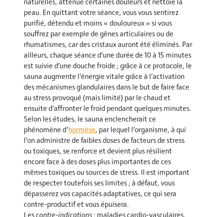
naturelles, atténue certaines douleurs et nettoie la
peau. En quittant votre séance, vous vous sentirez
purifié, détendu et moins « douloureux » si vous
souffrez par exemple de gênes articulaires ou de
rhumatismes, car des cristaux auront été éliminés. Par
ailleurs, chaque séance d’une durée de 10 à 15 minutes
est suivie d’une douche froide ; grâce à ce protocole, le
sauna augmente l’énergie vitale grâce à l’activation
des mécanismes glandulaires dans le but de faire face
au stress provoqué (mais limité) par le chaud et
ensuite d’affronter le froid pendant quelques minutes.
Selon les études, le sauna enclencherait ce
phénomène d’
hormèse
, par lequel l’organisme, à qui
l’on administre de faibles doses de facteurs de stress
ou toxiques, se renforce et devient plus résilient
encore face à des doses plus importantes de ces
mêmes toxiques ou sources de stress. Il est important
de respecter toutefois ses limites ; à défaut, vous
dépasserez vos capacités adaptatives, ce qui sera
contre-productif et vous épuisera.
Les
contre-indications
: maladies cardio-vasculaires,