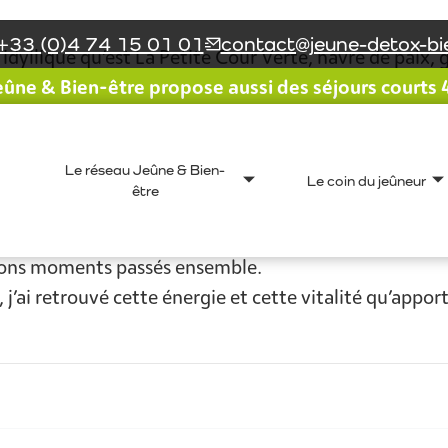
+33 (0)4 74 15 01 01
contact@jeune-detox-bie
dyllique qu’est La Petite Cour Verte, havre de paix, 
ûne & Bien-être propose aussi des séjours courts 4 
nt, l’organisation est absolument parfaite.
 et d’un calme absolu, les chambres sont très conforta
e charme, le jardin est superbe, bref on s’y sent bie
Le réseau Jeûne & Bien-
plus belles les unes que les autres pour nous faire d
Le coin du jeûneur
être
gentillesse, ses éveils matinaux et ses massages relax
gie, ses conseils avisés en naturopathie, ses massages
e bons moments passés ensemble.
’ai retrouvé cette énergie et cette vitalité qu’apport