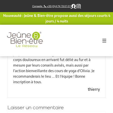
Aller
Conseils :
+33 (0)4 74 15 01 01
au
contenu
Nouveauté : Jeûne & Bien-être propose aussi des séjours courts 4
Et bien oui ! Ce fut une merveilleuse semaine de
jours / 4 nuits
jeûne !
De prime abord cela aurait pu être austère, le jeûne
engendrant facilement la mélancolie.
Mais Gaëlle, Frédérique et Sébastien ont rompu ce
paradigme et permis par leurs différentes
propositions de rendre agréable cette semaine. Mon
corps douloureux en arrivant fut délié au fur et à
mesure par leurs conseils avisés, mais aussi par
l’action bienveillante des cours de yoga d’Olivia. Je
recommanderais le lieu … Et l’équipe ! Bonne
inscription à tous.
thierry
Laisser un commentaire