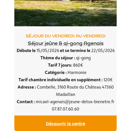
SÉJOUR DU VENDREDI AU VENDREDI
Séjour jeûne & qi-gong Agenais
Débute le
et se termine le
15/05/2026
22/05/2026
Thème du séjour :
qi-gong
Tarif 7 jours:
860€
Catégorie :
Harmonie
Tarif chambre individuelle en supplément :
120€
Adresse :
Combelle, 3160 Route du Château 47360
Madaillan
Contact :
micael-agenais@jeune-detox-bienetre.fr
07.87.07.60.60
Découvrir le centre