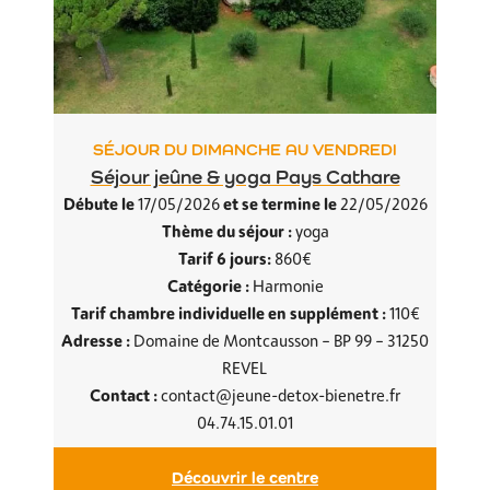
SÉJOUR DU DIMANCHE AU VENDREDI
Séjour jeûne & yoga Pays Cathare
Débute le
et se termine le
17/05/2026
22/05/2026
Thème du séjour :
yoga
Tarif 6 jours:
860€
Catégorie :
Harmonie
Tarif chambre individuelle en supplément :
110€
Adresse :
Domaine de Montcausson – BP 99 – 31250
REVEL
Contact :
contact@jeune-detox-bienetre.fr
04.74.15.01.01
Découvrir le centre