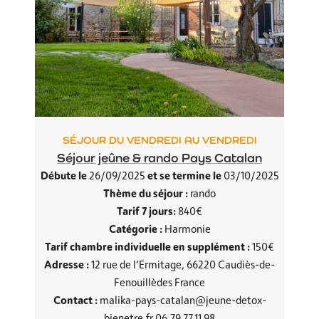
SÉJOUR DU VENDREDI AU VENDREDI
Séjour jeûne & rando Pays Catalan
Débute le
et se termine le
26/09/2025
03/10/2025
Thème du séjour :
rando
Tarif 7 jours:
840€
Catégorie :
Harmonie
Tarif chambre individuelle en supplément :
150€
Adresse :
12 rue de l’Ermitage, 66220 Caudiès-de-
Fenouillèdes France
Contact :
malika-pays-catalan@jeune-detox-
bienetre.fr 06.79.77.11.98