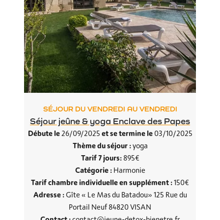
SÉJOUR DU VENDREDI AU VENDREDI
Séjour jeûne & yoga Enclave des Papes
Débute le
et se termine le
26/09/2025
03/10/2025
Thème du séjour :
yoga
Tarif 7 jours:
895€
Catégorie :
Harmonie
Tarif chambre individuelle en supplément :
150€
Adresse :
Gîte « Le Mas du Batadou» 125 Rue du
Portail Neuf 84820 VISAN
Contact :
contact@jeune-detox-bienetre.fr