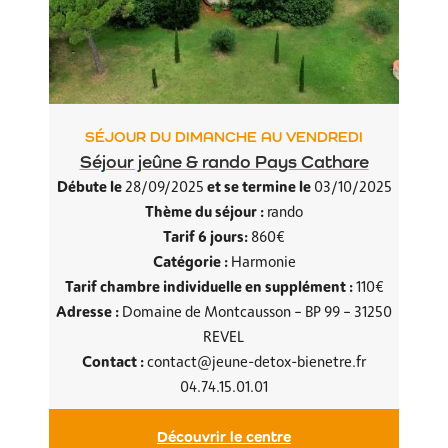
SÉJOUR DU DIMANCHE AU VENDREDI
Séjour jeûne & rando Pays Cathare
Débute le
et se termine le
28/09/2025
03/10/2025
Thème du séjour :
rando
Tarif 6 jours:
860€
Catégorie :
Harmonie
Tarif chambre individuelle en supplément :
110€
Adresse :
Domaine de Montcausson – BP 99 – 31250
REVEL
Contact :
contact@jeune-detox-bienetre.fr
04.74.15.01.01
Découvrir le centre