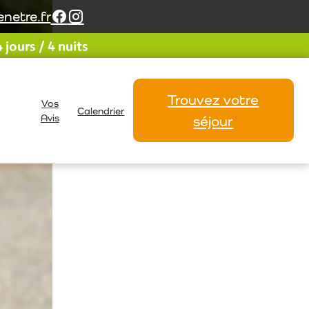
netre.fr
jours / 4 nuits
Trouvez votre
Vos
Calendrier
Avis
séjour