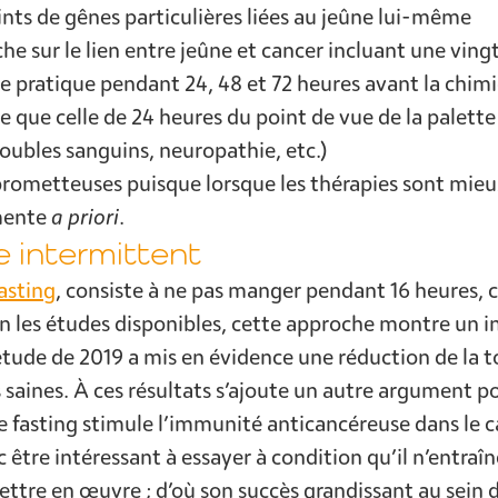
ints de gênes particulières liées au jeûne lui-même
he sur le lien entre jeûne et cancer incluant une ving
te pratique pendant 24, 48 et 72 heures avant la chim
ce que celle de 24 heures du point de vue de la palette
roubles sanguins, neuropathie, etc.)
prometteuses puisque lorsque les thérapies sont mieu
gmente
a priori
.
e intermittent
asting
, consiste à ne pas manger pendant 16 heures, ce
n les études disponibles, cette approche montre un i
étude de 2019 a mis en évidence une réduction de la t
 saines. À ces résultats s’ajoute un autre argument po
le fasting stimule l’immunité anticancéreuse dans le 
être intéressant à essayer à condition qu’il n’entraîne
mettre en œuvre ; d’où son succès grandissant au sein 