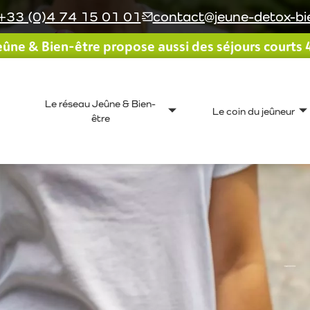
+33 (0)4 74 15 01 01
contact@jeune-detox-bie
ûne & Bien-être propose aussi des séjours courts 4 
Le réseau Jeûne & Bien-
Le coin du jeûneur
être