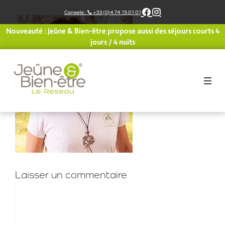
Aller
Conseils :
+33 (0)4 74 15 01 01
au
contenu
Nouveauté : Jeûne & Bien-être propose aussi des séjours courts 4
jours / 4 nuits
Laisser un commentaire
Commentaire