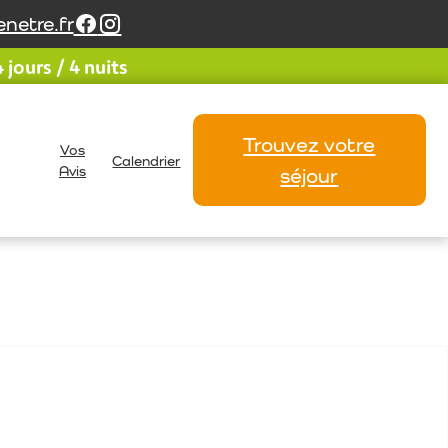
netre.fr
jours / 4 nuits
Trouvez votre
Vos
Calendrier
Avis
séjour