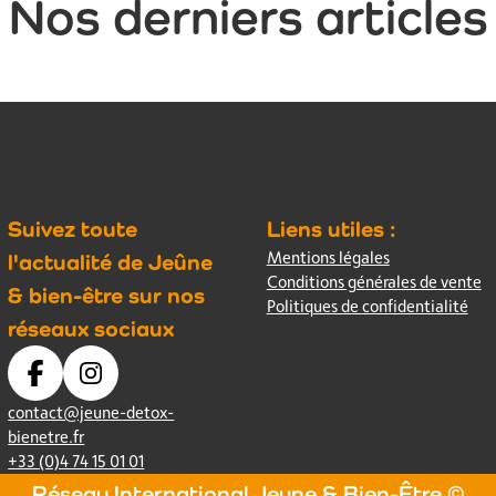
Nos derniers articles
Suivez toute
Liens utiles :
Mentions légales
l'actualité de Jeûne
Conditions générales de vente
& bien-être sur nos
Politiques de confidentialité
réseaux sociaux
contact@jeune-detox-
bienetre.fr
+33 (0)4 74 15 01 01
Réseau International Jeune & Bien-Être ©