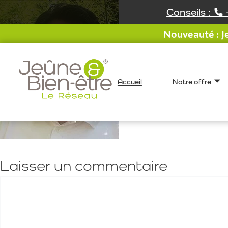
Aller
Conseils :
au
contenu
Nouveauté : Je
Accueil
Notre offre
Laisser un commentaire
Commentaire