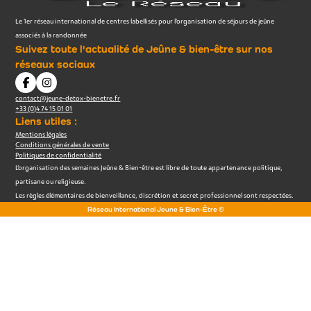
Le 1er réseau international de centres labellisés pour l’organisation de séjours de jeûne
associés à la randonnée
Suivez toute l'actualité de Jeûne & bien-être sur nos
réseaux sociaux
contact@jeune-detox-bienetre.fr
+33 (0)4 74 15 01 01
Liens utiles :
Mentions légales
Conditions générales de vente
Politiques de confidentialité
L’organisation des semaines Jeûne & Bien-être est libre de toute appartenance politique,
partisane ou religieuse.
Les règles élémentaires de bienveillance, discrétion et secret professionnel sont respectées.
Réseau International Jeune & Bien-Être ©