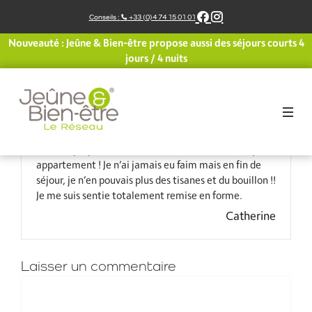
Aller
Conseils :
+33 (0)4 74 15 01 01
au
contenu
Nouveauté : Jeûne & Bien-être propose aussi des séjours courts 4
J’ai participé à mon premier stage de jeûne début
jours / 4 nuits
juillet 2021. Le temps n’était pas vraiment de la
partie mais sans trop de pluie. Nous avons donc pu
faire de belles balades (j’étais toujours en queue de
peloton !). Mais tout cela était compensé par
l’accueil adorable de l’équipe qui nous a chouchouté.
Je crois que j’avais la meilleure chambre : un vrai petit
appartement ! Je n’ai jamais eu faim mais en fin de
séjour, je n’en pouvais plus des tisanes et du bouillon !!
Je me suis sentie totalement remise en forme.
Catherine
Laisser un commentaire
Commentaire