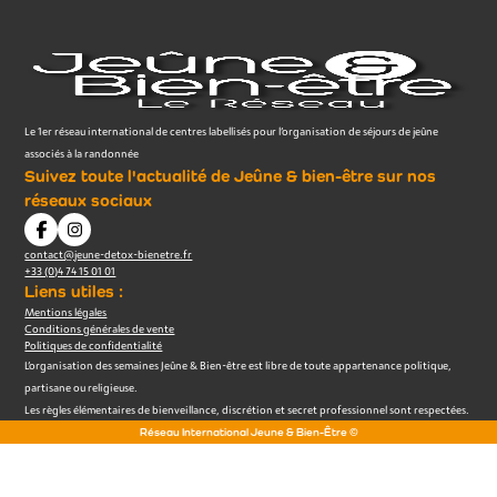
Le 1er réseau international de centres labellisés pour l’organisation de séjours de jeûne
associés à la randonnée
Suivez toute l'actualité de Jeûne & bien-être sur nos
réseaux sociaux
contact@jeune-detox-bienetre.fr
+33 (0)4 74 15 01 01
Liens utiles :
Mentions légales
Conditions générales de vente
Politiques de confidentialité
L’organisation des semaines Jeûne & Bien-être est libre de toute appartenance politique,
partisane ou religieuse.
Les règles élémentaires de bienveillance, discrétion et secret professionnel sont respectées.
Réseau International Jeune & Bien-Être ©