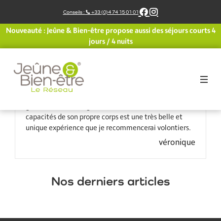
Aller
Conseils :
+33 (0)4 74 15 01 01
au
contenu
Nouveauté : Jeûne & Bien-être propose aussi des séjours courts 4
Arriver dans un lieu aussi beau et bien entretenu, être
jours / 4 nuits
accueilli par tant de bienveillance et de gentillesse,
être accompagné, soutenu et choyé tout le long par
une équipe aussi charmante et attentive, recevoir
des soins et des conseils de deux très bonnes
professionnelles, quoi demander de plus? Et découvrir
grâce à cet entourage, son écoute et ses services, des
capacités de son propre corps est une très belle et
unique expérience que je recommencerai volontiers.
véronique
Nos derniers articles