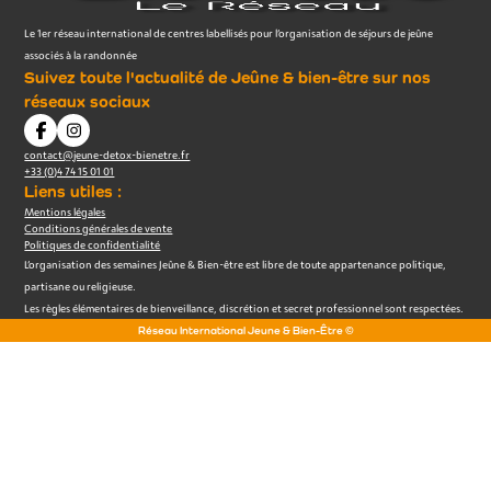
Le 1er réseau international de centres labellisés pour l’organisation de séjours de jeûne
associés à la randonnée
Suivez toute l'actualité de Jeûne & bien-être sur nos
réseaux sociaux
contact@jeune-detox-bienetre.fr
+33 (0)4 74 15 01 01
Liens utiles :
Mentions légales
Conditions générales de vente
Politiques de confidentialité
L’organisation des semaines Jeûne & Bien-être est libre de toute appartenance politique,
partisane ou religieuse.
Les règles élémentaires de bienveillance, discrétion et secret professionnel sont respectées.
Réseau International Jeune & Bien-Être ©