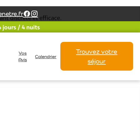
netre.fr
nt discrète et efficace.
jours / 4 nuits
ance indispensable au jeûne.
Trouvez votre
Vos
Alain
Calendrier
Avis
séjour