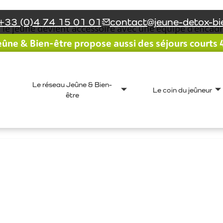
+33 (0)4 74 15 01 01
contact@jeune-detox-bie
 le jeûne devient accessoire avec une équipe d’encadra
ûne & Bien-être propose aussi des séjours courts 4 
xceptionnel, et le groupe à su trouver cette bienveill
parfaitement l’esprit instillé
Le réseau Jeûne & Bien-
Le coin du jeûneur
être