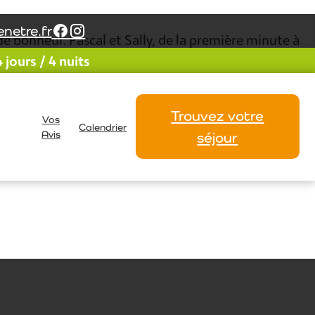
netre.fr
de bonheur. Pascal et Sally, de la première minute à
jours / 4 nuits
ressemble totalement, soigné dans le moindre
 prolonger. Bravo et merci à tous les deux. à
Trouvez votre
Vos
Gérard
Calendrier
Avis
séjour