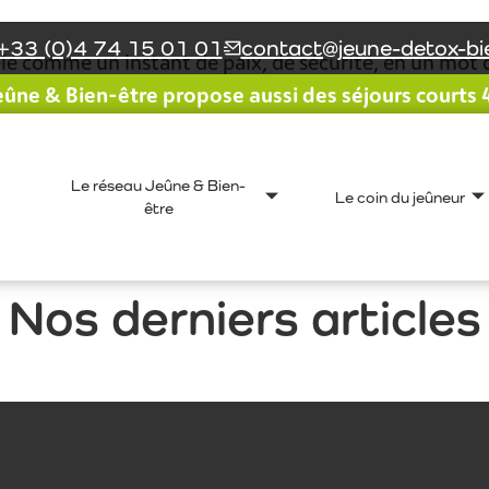
+33 (0)4 74 15 01 01
contact@jeune-detox-bie
élé comme un instant de paix, de sécurité, en un mot 
ûne & Bien-être propose aussi des séjours courts 4 
t compétents. L’hébergement de grande qualité leur 
ndre nos objectifs immédiats, et j’ai les armes pour le
Le réseau Jeûne & Bien-
Le coin du jeûneur
être
Nos derniers articles