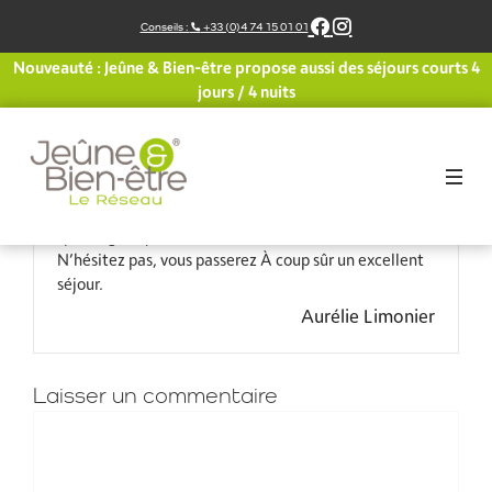
Aller
Conseils :
+33 (0)4 74 15 01 01
au
contenu
Nouveauté : Jeûne & Bien-être propose aussi des séjours courts 4
Je n’aurai que des compliments à faire sur ce centre.
jours / 4 nuits
Monika la responsable est très présente toujours aux
petits soins, les naturopathes très professionnelles, et
j’ai découvert le yoga yin que j’ai beaucoup aimé, et
que je referai lors de mon prochain séjour.
Le lieu est confortable, très bien entretenu avec un
spa magnifique.
N’hésitez pas, vous passerez À coup sûr un excellent
séjour.
Aurélie Limonier
Laisser un commentaire
Commentaire