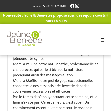
Aller
Conseils :
+33 (0)4 74 15 01 01
au
contenu
Nouveauté : Jeûne & Bien-être propose aussi des séjours courts 4
Un besoin vital de refaire une semaine de jeûne, cette
jours / 4 nuits
cure détox de l’organisme et du mental. L’équipe est
très humaine, à l’écoute de chacun d’entre nous.
Merci à Thierry, notre hôte bienveillant, son gîte est
très accueillant, confortable et en pleine nature.
Sauna, jacuzzi, piscine chauffée, belles balades, que
du bonheur et de la détente au milieu d’un groupe de
jeûneurs très sympa!
Merci à Pauline notre naturopathe, professionnelle et
chaleureuse, qui parle si bien de la nutrition,
prodiguant aussi des massages au top!
Merci à Maëlis, notre prof de yoga exceptionnelle,
connectée à nos ressentis, très investie dans des
cours variés, accessibles et efficaces.
Pas le temps de s’ennuyer durant cette semaine, et la
faim n’existe pas! On est ailleurs, c’est super! Un
cheminement essentiel et réparateur. Je reviendrai