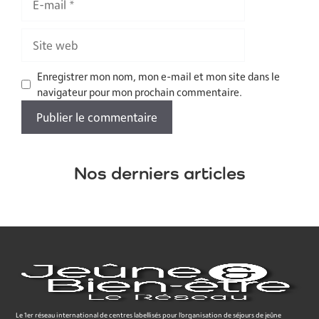
mail
Site
web
Enregistrer mon nom, mon e-mail et mon site dans le
navigateur pour mon prochain commentaire.
Nos derniers articles
Le 1er réseau international de centres labellisés pour l’organisation de séjours de jeûne