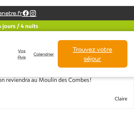
netre.fr
jours / 4 nuits
en et le partage sont là. Le tout dans un
e vraiment.
Trouvez votre
Vos
ille !
Calendrier
Avis
séjour
t intérieur !
, on reviendra au Moulin des Combes !
Claire