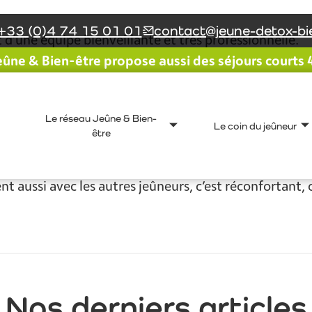
+33 (0)4 74 15 01 01
contact@jeune-detox-bie
d’une équipe bienveillante et très professionnelle.
ûne & Bien-être propose aussi des séjours courts 4 
e libèrent. On se laisse guider avec confiance, le souti
rvée, apaisante, saine et « écolo ». On s’y ressourc
 belles balades, parfaite dans son rôle !
Le réseau Jeûne & Bien-
’écoute de nos corps et dont les massages font merve
Le coin du jeûneur
être
 dans son yoga sonore, à l’écoute de notre cheminemen
du centre, si respectueux de l’environnement !
nt aussi avec les autres jeûneurs, c’est réconfortant
Nos derniers articles