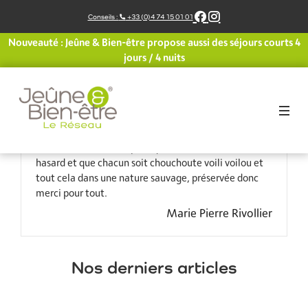
Aller
Conseils :
+33 (0)4 74 15 01 01
au
contenu
Nouveauté : Jeûne & Bien-être propose aussi des séjours courts 4
J’attendais avec impatience et un peu d’appréhension
jours / 4 nuits
cette semaine mais quelle équipe de choc pour
m’aider à dépasser les petits désagréments tout en
les acceptant. Madeleine et le yoga son énergie
positive, son professionnalisme, son sourire, Yves et
ses randos si appropriées et enfin Laurence son
écoute son attention pour que rien ne soit laisse au
hasard et que chacun soit chouchoute voili voilou et
tout cela dans une nature sauvage, préservée donc
merci pour tout.
Marie Pierre Rivollier
Nos derniers articles