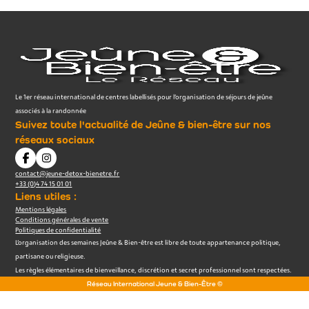
Le 1er réseau international de centres labellisés pour l’organisation de séjours de jeûne
associés à la randonnée
Suivez toute l'actualité de Jeûne & bien-être sur nos
réseaux sociaux
contact@jeune-detox-bienetre.fr
+33 (0)4 74 15 01 01
Liens utiles :
Mentions légales
Conditions générales de vente
Politiques de confidentialité
L’organisation des semaines Jeûne & Bien-être est libre de toute appartenance politique,
partisane ou religieuse.
Les règles élémentaires de bienveillance, discrétion et secret professionnel sont respectées.
Réseau International Jeune & Bien-Être ©