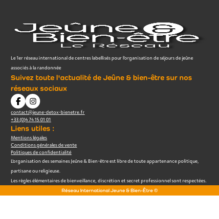
Le 1er réseau international de centres labellisés pour l’organisation de séjours de jeûne
associés à la randonnée
Suivez toute l'actualité de Jeûne & bien-être sur nos
réseaux sociaux
contact@jeune-detox-bienetre.fr
+33 (0)4 74 15 01 01
Liens utiles :
Mentions légales
Conditions générales de vente
Politiques de confidentialité
L’organisation des semaines Jeûne & Bien-être est libre de toute appartenance politique,
partisane ou religieuse.
Les règles élémentaires de bienveillance, discrétion et secret professionnel sont respectées.
Réseau International Jeune & Bien-Être ©