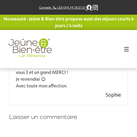
Aller
Conseils :
+33 (0)4 74 15 01 01
au
contenu
Nouveauté : Jeûne & Bien-être propose aussi des séjours courts 4
Que du bonheur dans un lieu reposant apaisant ou il a
jours / 4 nuits
fait bon d’y vivre !
Balades baignades échanges partages quartier libre
et fous-rires ont bien rythmé nos journées.
Catherine, Johanne et Marine sont bienveillantes et
très à l’écoute.
Ravie de cette semaine de jeûne, encore BRAVO à
vous 3 et un grand MERCI !
Je reviendrai 😉
Avec toute mon affection.
Sophie
Laisser un commentaire
Commentaire