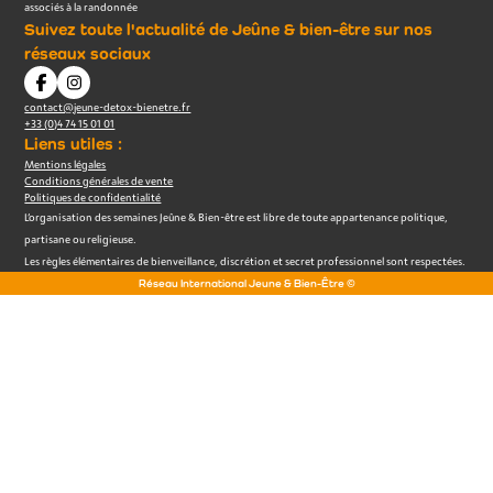
associés à la randonnée
Suivez toute l'actualité de Jeûne & bien-être sur nos
réseaux sociaux
contact@jeune-detox-bienetre.fr
+33 (0)4 74 15 01 01
Liens utiles :
Mentions légales
Conditions générales de vente
Politiques de confidentialité
L’organisation des semaines Jeûne & Bien-être est libre de toute appartenance politique,
partisane ou religieuse.
Les règles élémentaires de bienveillance, discrétion et secret professionnel sont respectées.
Réseau International Jeune & Bien-Être ©