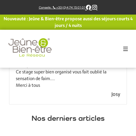
Aller
Conseils :
+33 (0)4 74 15 01 01
au
contenu
Nouveauté : Jeûne & Bien-être propose aussi des séjours courts 4
Pour moi c’était mon 4eme jeûne, et l’expérience
jours / 4 nuits
était encore plus MAGNIFIQUE que les précédentes.
Les ballades étaient un enchantement, l’équipe était
au top.
Le riad de toute beauté.
C’est vraiment bien de sortir vers le monde extérieur
et de profiter de l’artisanat marocain.
Ce stage super bien organisé vous fait oublié la
sensation de faim….
Merci à tous
Josy
Nos derniers articles