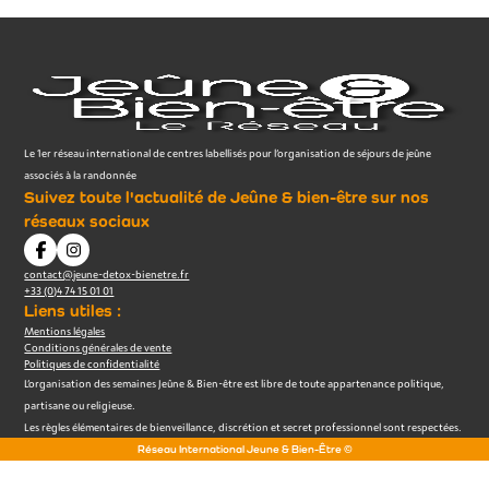
Le 1er réseau international de centres labellisés pour l’organisation de séjours de jeûne
associés à la randonnée
Suivez toute l'actualité de Jeûne & bien-être sur nos
réseaux sociaux
contact@jeune-detox-bienetre.fr
+33 (0)4 74 15 01 01
Liens utiles :
Mentions légales
Conditions générales de vente
Politiques de confidentialité
L’organisation des semaines Jeûne & Bien-être est libre de toute appartenance politique,
partisane ou religieuse.
Les règles élémentaires de bienveillance, discrétion et secret professionnel sont respectées.
Réseau International Jeune & Bien-Être ©