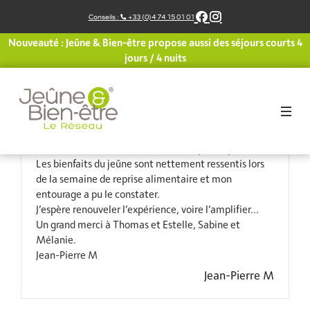
Aller
Conseils :
+33 (0)4 74 15 01 01
au
contenu
Nouveauté : Jeûne & Bien-être propose aussi des séjours courts 4
Une semaine de jeûne à la maison d’hôtes de la
jours / 4 nuits
Petite Cour Verte est un vrai cadeau pour tous ceux
qui veulent s’alléger physiquement, moralement et
spirituellement. Toute l’équipe du centre se met en
quatre pour répondre à nos questions, nous faire
découvrir la nature splendide de la région et nous
aider à surmonter les différentes étapes du jeûne.
Les bienfaits du jeûne sont nettement ressentis lors
de la semaine de reprise alimentaire et mon
entourage a pu le constater.
J’espère renouveler l’expérience, voire l’amplifier…
Un grand merci à Thomas et Estelle, Sabine et
Mélanie.
Jean-Pierre M
Jean-Pierre M