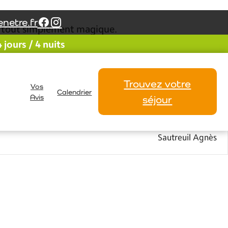
netre.fr
fut tout simplement magique.
jours / 4 nuits
idable, me laisser aller à la lenteur, la
r, les promenades de découvrir les autres jeûneurs
Trouvez votre
Vos
nce
Calendrier
Avis
séjour
eviens l’année prochaine
Sautreuil Agnès