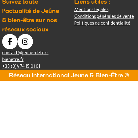
Suivez toute
Liens utiles :
Mentions légales
l'actualité de Jeûne
Conditions générales de vente
& bien-être sur nos
Politiques de confidentialité
réseaux sociaux
contact@jeune-detox-
bienetre.fr
+33 (0)4 74 15 01 01
Réseau International Jeune & Bien-Être ©