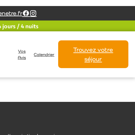
netre.fr
jours / 4 nuits
Marie-Pascale GUILLAUME
Trouvez votre
Vos
Calendrier
Avis
séjour