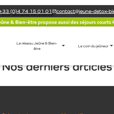
+33 (0)4 74 15 01 01
contact@jeune-detox-bie
 cette semaine excellente.
ûne & Bien-être propose aussi des séjours courts 4 
 stimulé et plus …
e recommencerai
Le réseau Jeûne & Bien-
Le coin du jeûneur
être
Nos derniers articles