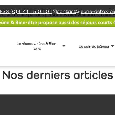
+33 (0)4 74 15 01 01
contact@jeune-detox-bie
ve, accueillie par des personnes bienveillantes, calmes
ûne & Bien-être propose aussi des séjours courts 4 
té une épreuve pour moi, je me suis ressourcée, dépen
os en trop et depuis, je suis en pleine forme comme je
Le réseau Jeûne & Bien-
Le coin du jeûneur
être
Nos derniers articles