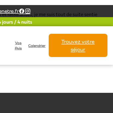
netre.fr
 et rassurantes, je me suis tout de suite sentie
jours / 4 nuits
sée, reposée, bichonnée au spa et grâce aux
 ne l’ai pas été depuis très longtemps. J’ai hâte
Trouvez votre
Vos
Isabelle C.
Calendrier
Avis
séjour