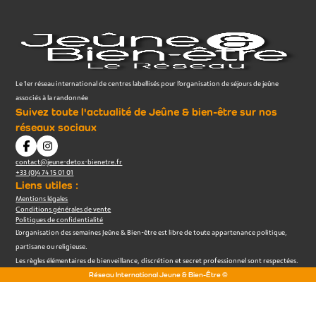
Le 1er réseau international de centres labellisés pour l’organisation de séjours de jeûne
associés à la randonnée
Suivez toute l'actualité de Jeûne & bien-être sur nos
réseaux sociaux
contact@jeune-detox-bienetre.fr
+33 (0)4 74 15 01 01
Liens utiles :
Mentions légales
Conditions générales de vente
Politiques de confidentialité
L’organisation des semaines Jeûne & Bien-être est libre de toute appartenance politique,
partisane ou religieuse.
Les règles élémentaires de bienveillance, discrétion et secret professionnel sont respectées.
Réseau International Jeune & Bien-Être ©