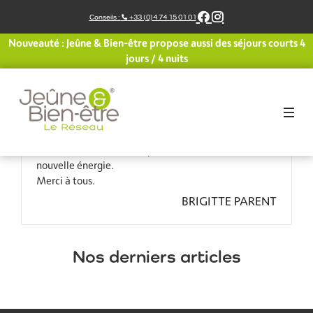
Aller
Conseils :
+33 (0)4 74 15 01 01
au
contenu
Nouveauté : Jeûne & Bien-être propose aussi des séjours courts 4
La reprise se passe bien après cette semaine
jours / 4 nuits
agréable.
Nous étions si bien entourés par Laurence et son
équipe formidable.
Une belle expérience avec mes compagnons de
jeûne.
Je vais suivre les conseils pour continuer avec cette
nouvelle énergie.
Merci à tous.
BRIGITTE PARENT
Nos derniers articles