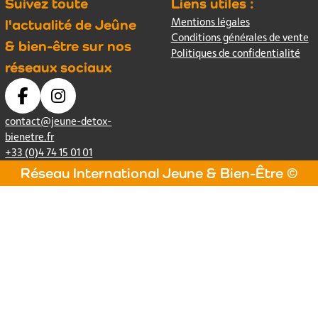
Suivez toute
Liens utiles :
Mentions légales
l'actualité de Jeûne
Conditions générales de vente
& bien-être sur nos
Politiques de confidentialité
réseaux sociaux
contact@jeune-detox-
bienetre.fr
+33 (0)4 74 15 01 01
Réseau International Jeune & Bien-Être ©