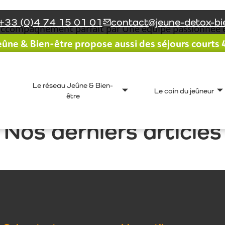
+33 (0)4 74 15 01 01
contact@jeune-detox-bie
n accompagnement parfait par Une équipe passionnée e
ûne & Bien-être propose aussi des séjours courts 4 
e inoubliable. Je remercie Laurence, Jérôme, Olivier, V
Le réseau Jeûne & Bien-
Le coin du jeûneur
être
Nos derniers articles