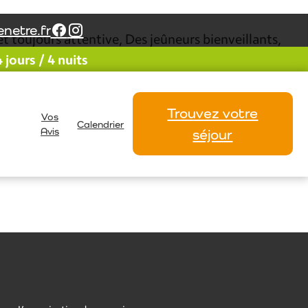
netre.fr
t toujours attentive, Des jeûneurs bienveillants,
jours / 4 nuits
irginie, Cécile, Rosina et tous les jeûneurs pour ce
Sylvie
Trouvez votre
Vos
Calendrier
Avis
séjour