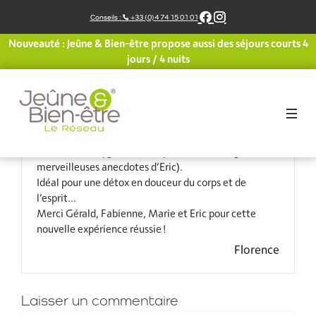
Aller
Conseils :
+33 (0)4 74 15 01 01
au
contenu
Nouveauté : Jeûne & Bien-être propose aussi des séjours courts 4
Nous avons découvert les bienfaits du jeûne il y a 2
jours / 4 nuits
ans et avions hâte de renouveler l’expérience.
Le centre de Belledonne a tout pour lui : un cadre
montagnard splendide, un lieu d’accueil très
confortable, un jardin ouvert sur les cimes enneigées,
une équipe attentionnée et ultra bienveillante, des
randonnées oxygénantes et passionnantes (grâce aux
merveilleuses anecdotes d’Eric).
Idéal pour une détox en douceur du corps et de
l’esprit…
Merci Gérald, Fabienne, Marie et Eric pour cette
nouvelle expérience réussie !
Florence
Laisser un commentaire