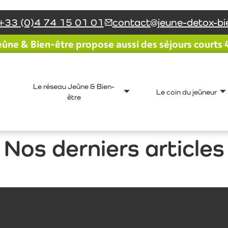
+33 (0)4 74 15 01 01
contact@jeune-detox-bie
ûne & Bien-être propose aussi des séjours courts 4 
a a été au dessus de nos espérances. Certes les 1ers j
le, compatissante et généreuse nous avons passé une
t Patrick
Le réseau Jeûne & Bien-
Le coin du jeûneur
être
Nos derniers articles