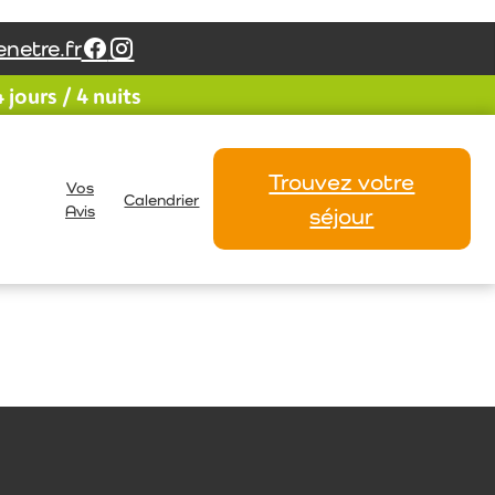
netre.fr
jours / 4 nuits
ours furent “ bizarres“ … mais grâce à
 semaine exceptionnelle dans un cadre idyllique !
Trouvez votre
Vos
Lambinet-Pelle
Calendrier
Avis
séjour