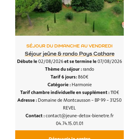
SÉJOUR DU DIMANCHE AU VENDREDI
Séjour jeûne & rando Pays Cathare
Débute le
et se termine le
02/08/2026
07/08/2026
Thème du séjour :
rando
Tarif 6 jours:
860€
Catégorie :
Harmonie
Tarif chambre individuelle en supplément :
110€
Adresse :
Domaine de Montcausson – BP 99 – 31250
REVEL
Contact :
contact@jeune-detox-bienetre.fr
04.74.15.01.01
Découvrir le centre