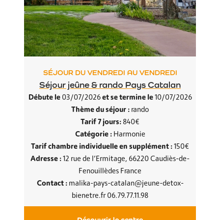
SÉJOUR DU VENDREDI AU VENDREDI
Séjour jeûne & rando Pays Catalan
Débute le
et se termine le
03/07/2026
10/07/2026
Thème du séjour :
rando
Tarif 7 jours:
840€
Catégorie :
Harmonie
Tarif chambre individuelle en supplément :
150€
Adresse :
12 rue de l’Ermitage, 66220 Caudiès-de-
Fenouillèdes France
Contact :
malika-pays-catalan@jeune-detox-
bienetre.fr 06.79.77.11.98
Découvrir le centre