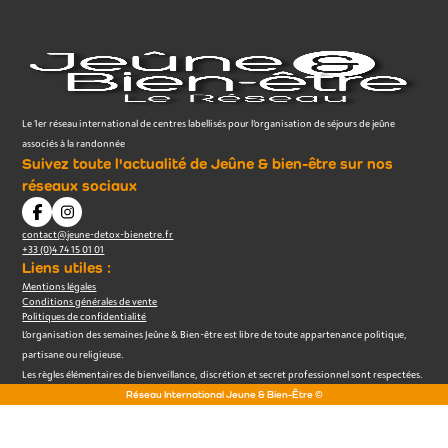
Le 1er réseau international de centres labellisés pour l’organisation de séjours de jeûne
associés à la randonnée
Suivez toute l'actualité de Jeûne & bien-être sur nos
réseaux sociaux
contact@jeune-detox-bienetre.fr
+33 (0)4 74 15 01 01
Liens utiles :
Mentions légales
Conditions générales de vente
Politiques de confidentialité
L’organisation des semaines Jeûne & Bien-être est libre de toute appartenance politique,
partisane ou religieuse.
Les règles élémentaires de bienveillance, discrétion et secret professionnel sont respectées.
Réseau International Jeune & Bien-Être ©