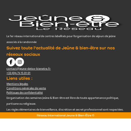
Le 1er réseau international de centres labellisés pour l’organisation de séjours de jeûne
associés à la randonnée
Suivez toute l'actualité de Jeûne & bien-être sur nos
réseaux sociaux
contact@jeune-detox-bienetre.fr
+33 (0)4 74 15 01 01
Liens utiles :
Mentions légales
Conditions générales de vente
Politiques de confidentialité
L’organisation des semaines Jeûne & Bien-être est libre de toute appartenance politique,
partisane ou religieuse.
Les règles élémentaires de bienveillance, discrétion et secret professionnel sont respectées.
Réseau International Jeune & Bien-Être ©