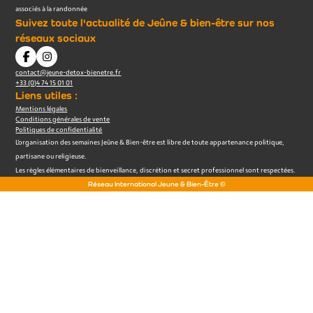
associés à la randonnée
Suivez toute l'actualité de Jeûne & bien-être sur nos
réseaux sociaux
contact@jeune-detox-bienetre.fr
+33 (0)4 74 15 01 01
Liens utiles :
Mentions légales
Conditions générales de vente
Politiques de confidentialité
L’organisation des semaines Jeûne & Bien-être est libre de toute appartenance politique,
partisane ou religieuse.
Les règles élémentaires de bienveillance, discrétion et secret professionnel sont respectées.
Réseau International Jeune & Bien-Être ©