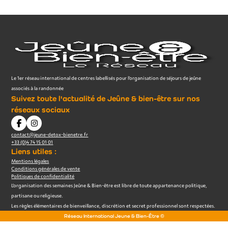
Le 1er réseau international de centres labellisés pour l’organisation de séjours de jeûne
associés à la randonnée
Suivez toute l'actualité de Jeûne & bien-être sur nos
réseaux sociaux
contact@jeune-detox-bienetre.fr
+33 (0)4 74 15 01 01
Liens utiles :
Mentions légales
Conditions générales de vente
Politiques de confidentialité
L’organisation des semaines Jeûne & Bien-être est libre de toute appartenance politique,
partisane ou religieuse.
Les règles élémentaires de bienveillance, discrétion et secret professionnel sont respectées.
Réseau International Jeune & Bien-Être ©