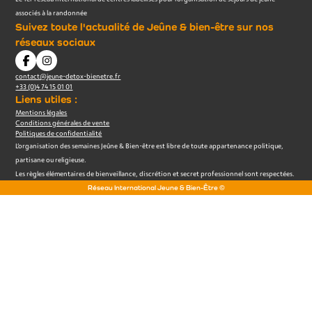
associés à la randonnée
Suivez toute l'actualité de Jeûne & bien-être sur nos
réseaux sociaux
contact@jeune-detox-bienetre.fr
+33 (0)4 74 15 01 01
Liens utiles :
Mentions légales
Conditions générales de vente
Politiques de confidentialité
L’organisation des semaines Jeûne & Bien-être est libre de toute appartenance politique,
partisane ou religieuse.
Les règles élémentaires de bienveillance, discrétion et secret professionnel sont respectées.
Réseau International Jeune & Bien-Être ©