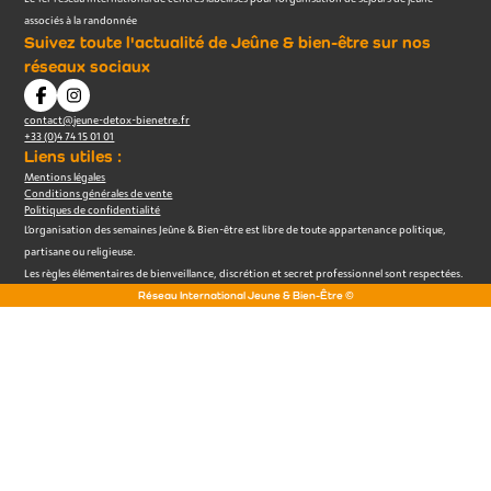
associés à la randonnée
Suivez toute l'actualité de Jeûne & bien-être sur nos
réseaux sociaux
contact@jeune-detox-bienetre.fr
+33 (0)4 74 15 01 01
Liens utiles :
Mentions légales
Conditions générales de vente
Politiques de confidentialité
L’organisation des semaines Jeûne & Bien-être est libre de toute appartenance politique,
partisane ou religieuse.
Les règles élémentaires de bienveillance, discrétion et secret professionnel sont respectées.
Réseau International Jeune & Bien-Être ©