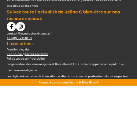
associés à la randonnée
Suivez toute l'actualité de Jeûne & bien-être sur nos
réseaux sociaux
contact@jeune-detox-bienetre.fr
+33 (0)4 74 15 01 01
Liens utiles :
Mentions légales
Conditions générales de vente
Politiques de confidentialité
L’organisation des semaines Jeûne & Bien-être est libre de toute appartenance politique,
partisane ou religieuse.
Les règles élémentaires de bienveillance, discrétion et secret professionnel sont respectées.
Réseau International Jeune & Bien-Être ©