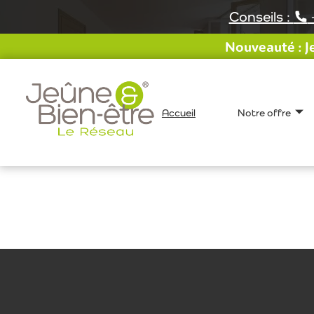
Aller
Conseils :
au
contenu
Nouveauté : Je
Accueil
Notre offre