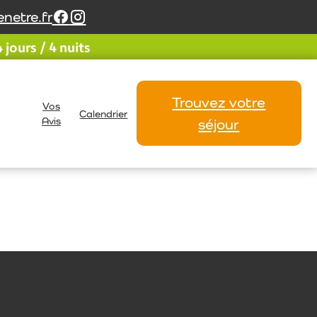
netre.fr
jours / 4 nuits
Trouvez votre
Vos
Calendrier
Avis
séjour