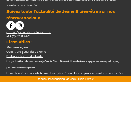
associés à la randonnée
Suivez toute l'actualité de Jeûne & bien-être sur nos
réseaux sociaux
contact@jeune-detox-bienetre.fr
+33 (0)4 74 15 01 01
Liens utiles :
Mentions légales
Conditions générales de vente
Politiques de confidentialité
L’organisation des semaines Jeûne & Bien-être est libre de toute appartenance politique,
partisane ou religieuse.
Les règles élémentaires de bienveillance, discrétion et secret professionnel sont respectées.
Réseau International Jeune & Bien-Être ©