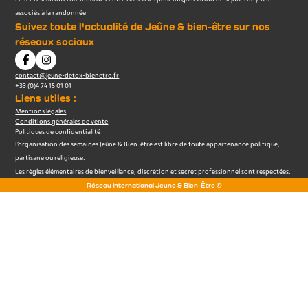
associés à la randonnée
Suivez toute l'actualité de Jeûne & bien-être sur nos
réseaux sociaux
contact@jeune-detox-bienetre.fr
+33 (0)4 74 15 01 01
Liens utiles :
Mentions légales
Conditions générales de vente
Politiques de confidentialité
L’organisation des semaines Jeûne & Bien-être est libre de toute appartenance politique,
partisane ou religieuse.
Les règles élémentaires de bienveillance, discrétion et secret professionnel sont respectées.
Réseau International Jeune & Bien-Être ©