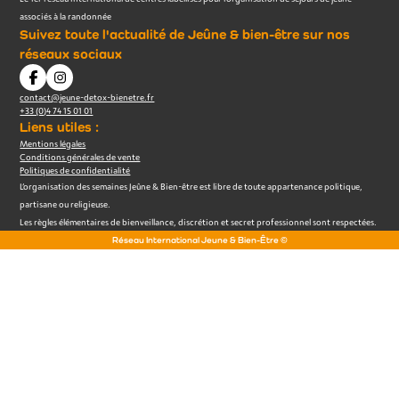
associés à la randonnée
Suivez toute l'actualité de Jeûne & bien-être sur nos
réseaux sociaux
contact@jeune-detox-bienetre.fr
+33 (0)4 74 15 01 01
Liens utiles :
Mentions légales
Conditions générales de vente
Politiques de confidentialité
L’organisation des semaines Jeûne & Bien-être est libre de toute appartenance politique,
partisane ou religieuse.
Les règles élémentaires de bienveillance, discrétion et secret professionnel sont respectées.
Réseau International Jeune & Bien-Être ©