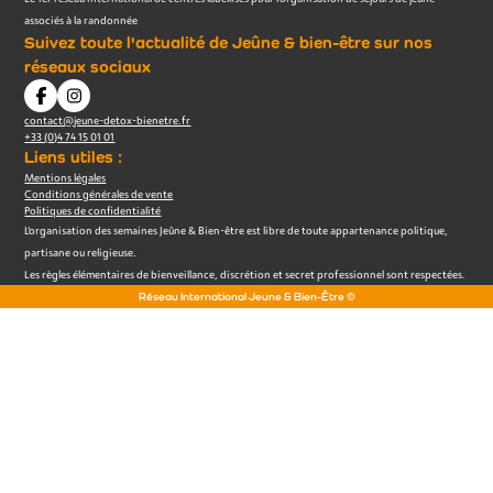
associés à la randonnée
Suivez toute l'actualité de Jeûne & bien-être sur nos
réseaux sociaux
contact@jeune-detox-bienetre.fr
+33 (0)4 74 15 01 01
Liens utiles :
Mentions légales
Conditions générales de vente
Politiques de confidentialité
L’organisation des semaines Jeûne & Bien-être est libre de toute appartenance politique,
partisane ou religieuse.
Les règles élémentaires de bienveillance, discrétion et secret professionnel sont respectées.
Réseau International Jeune & Bien-Être ©