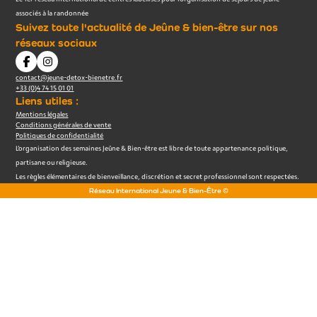
associés à la randonnée
Suivez toute l'actualité de Jeûne & bien-être sur nos
réseaux sociaux
contact@jeune-detox-bienetre.fr
+33 (0)4 74 15 01 01
Liens utiles :
Mentions légales
Conditions générales de vente
Politiques de confidentialité
L’organisation des semaines Jeûne & Bien-être est libre de toute appartenance politique,
partisane ou religieuse.
Les règles élémentaires de bienveillance, discrétion et secret professionnel sont respectées.
Réseau International Jeune & Bien-Être ©