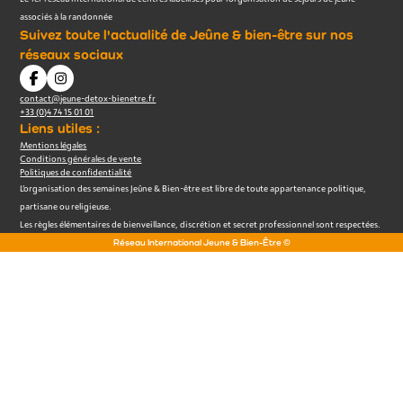
associés à la randonnée
Suivez toute l'actualité de Jeûne & bien-être sur nos
réseaux sociaux
contact@jeune-detox-bienetre.fr
+33 (0)4 74 15 01 01
Liens utiles :
Mentions légales
Conditions générales de vente
Politiques de confidentialité
L’organisation des semaines Jeûne & Bien-être est libre de toute appartenance politique,
partisane ou religieuse.
Les règles élémentaires de bienveillance, discrétion et secret professionnel sont respectées.
Réseau International Jeune & Bien-Être ©